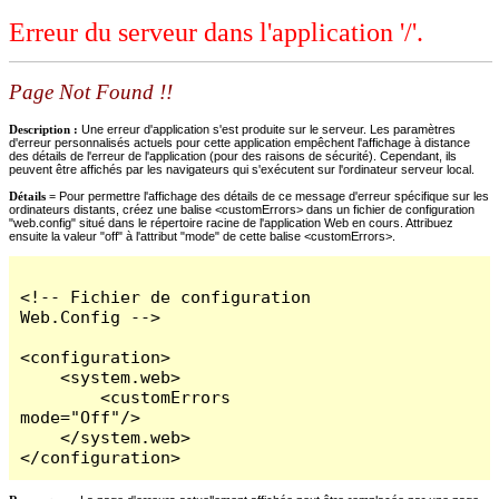
Erreur du serveur dans l'application '/'.
Page Not Found !!
Description :
Une erreur d'application s'est produite sur le serveur. Les paramètres
d'erreur personnalisés actuels pour cette application empêchent l'affichage à distance
des détails de l'erreur de l'application (pour des raisons de sécurité). Cependant, ils
peuvent être affichés par les navigateurs qui s'exécutent sur l'ordinateur serveur local.
Détails =
Pour permettre l'affichage des détails de ce message d'erreur spécifique sur les
ordinateurs distants, créez une balise <customErrors> dans un fichier de configuration
"web.config" situé dans le répertoire racine de l'application Web en cours. Attribuez
ensuite la valeur "off" à l'attribut "mode" de cette balise <customErrors>.
<!-- Fichier de configuration 
Web.Config -->

<configuration>

    <system.web>

        <customErrors 
mode="Off"/>

    </system.web>

</configuration>