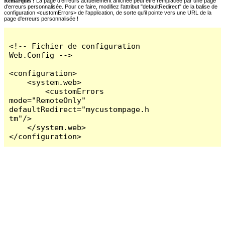
Remarques :
La page d'erreurs actuellement affichée peut être remplacée par une page
d'erreurs personnalisée. Pour ce faire, modifiez l'attribut "defaultRedirect" de la balise de
configuration <customErrors> de l'application, de sorte qu'il pointe vers une URL de la
page d'erreurs personnalisée !
<!-- Fichier de configuration 
Web.Config -->

<configuration>

    <system.web>

        <customErrors 
mode="RemoteOnly" 
defaultRedirect="mycustompage.h
tm"/>

    </system.web>

</configuration>